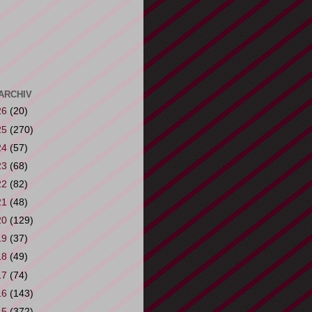
ARCHIV
26
(20)
25
(270)
24
(57)
23
(68)
22
(82)
21
(48)
20
(129)
19
(37)
18
(49)
17
(74)
16
(143)
15
(372)