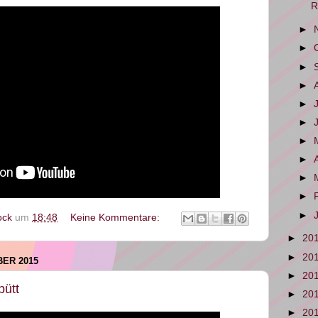
R
►
►
►
►
►
►
►
►
►
►
►
ock
um
18:48
Keine Kommentare:
►
20
►
20
ER 2015
►
20
ütt
►
20
►
20