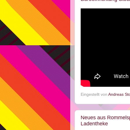
Eingestellt von
Andreas St
Neues aus Rommelsp
Ladentheke