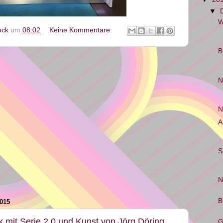
▼
W
ock
um
08:02
Keine Kommentare:
B
N
N
A
S
N
B
015
k mit Serie 2.0 und Kunst von Jörg Döring
G