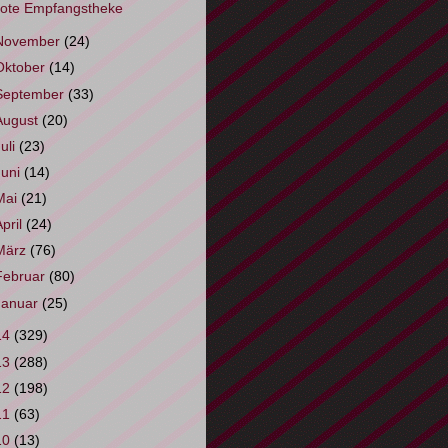
ote Empfangstheke
November
(24)
Oktober
(14)
September
(33)
August
(20)
Juli
(23)
Juni
(14)
Mai
(21)
April
(24)
März
(76)
Februar
(80)
Januar
(25)
14
(329)
13
(288)
12
(198)
11
(63)
10
(13)