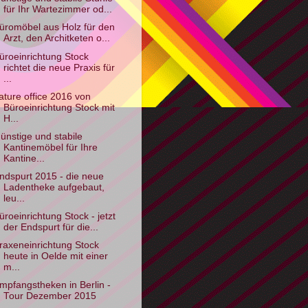
für Ihr Wartezimmer od...
üromöbel aus Holz für den
Arzt, den Architketen o...
üroeinrichtung Stock
richtet die neue Praxis für
...
ature office 2016 von
Büroeinrichtung Stock mit
H...
ünstige und stabile
Kantinemöbel für Ihre
Kantine...
ndspurt 2015 - die neue
Ladentheke aufgebaut,
leu...
üroeinrichtung Stock - jetzt
der Endspurt für die...
raxeneinrichtung Stock
heute in Oelde mit einer
m...
mpfangstheken in Berlin -
Tour Dezember 2015