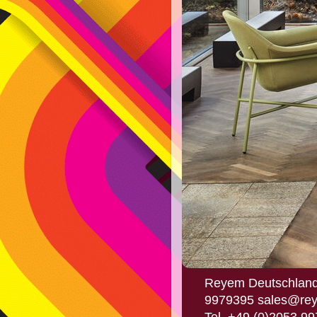
Reyem Deutschland
9979395 sales@reyem
Tel. +49 (0)2053 99