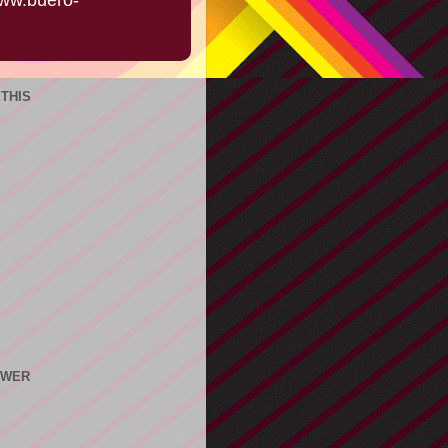
THIS
OWER