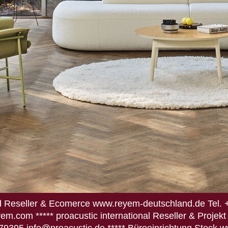
 Reseller & Ecomerce www.reyem-deutschland.de Tel. 
.com ***** proacustic international Reseller & Projek
79395 info@proacustic.de ***** Büroeinrichtung Stock 