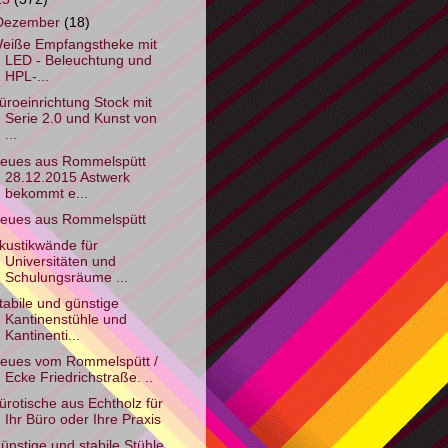
Dezember
(18)
eiße Empfangstheke mit
LED - Beleuchtung und
HPL-...
üroeinrichtung Stock mit
Serie 2.0 und Kunst von
...
eues aus Rommelspütt
28.12.2015 Astwerk
bekommt e...
eues aus Rommelspütt
kustikwände für
Universitäten und
Schulungsräume ...
tabile und günstige
Kantinenstühle und
Kantinenti...
eues vom Rommelspütt /
Ecke Friedrichstraße. ..
ürotische aus Echtholz für
Ihr Büro oder Ihre Praxis
ünstige und stabile Stühle