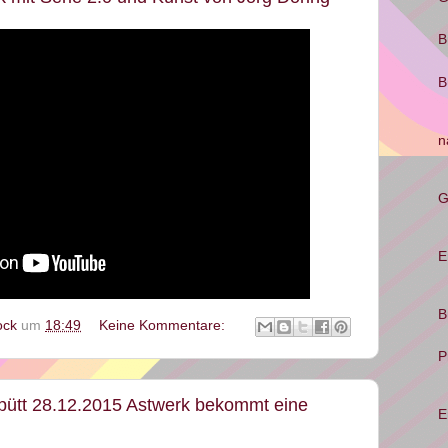
B
B
n
G
E
B
ock
um
18:49
Keine Kommentare:
P
ütt 28.12.2015 Astwerk bekommt eine
E