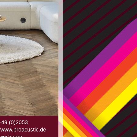
+49 (0)2053
t www.proacustic.de
www.buero-